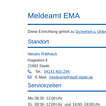
Meldeamt EMA
Diese Einrichtung gehört zu
Sicherheit u. Ord
Standort
Neues Rathaus
Hagedorn 6
21682 Stade
Tel.:
04141 401-294
E‑Mail:
meldeamt@stadt-stade.de
Servicezeiten
Mo.
08:30
-
12:00
Uhr
Di.
08:30
-
12:00
Uhr
und
14:00
-
18:00
Uhr