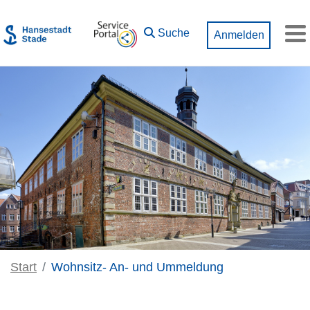
Zum Hauptinhalt springen
Suche
Anmelden
M
Start
Wohnsitz- An- und Ummeldung