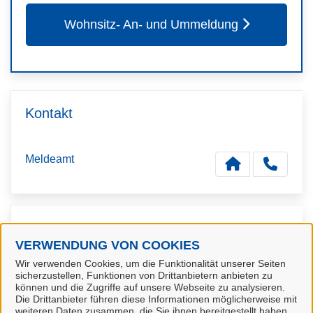
Wohnsitz- An- und Ummeldung
Kontakt
Meldeamt
Kontaktpersonen
VERWENDUNG VON COOKIES
Wir verwenden Cookies, um die Funktionalität unserer Seiten
Sachbearbeiterin / Sachbearbeiter
sicherzustellen, Funktionen von Drittanbietern anbieten zu
Meldeamt der Hansestadt Stade
können und die Zugriffe auf unsere Webseite zu analysieren.
Die Drittanbieter führen diese Informationen möglicherweise mit
weiteren Daten zusammen, die Sie ihnen bereitgestellt haben