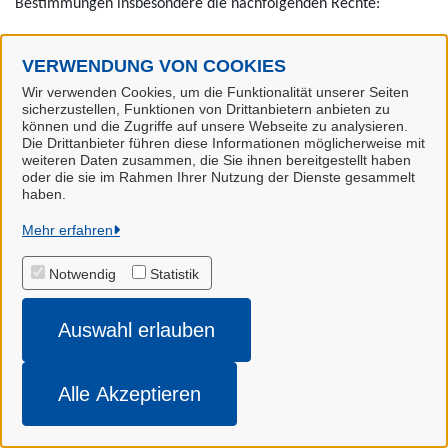
Bestimmungen insbesondere die nachfolgenden Rechte:
•
Auskunft
: Sie haben das Recht, eine Bestätigung darüber zu
VERWENDUNG VON COOKIES
verlangen, ob personenbezogene Daten verarbeitet werden, die
Wir verwenden Cookies, um die Funktionalität unserer Seiten
Sie betreffen. Ist dies der Fall, so haben Sie ein Recht auf
sicherzustellen, Funktionen von Drittanbietern anbieten zu
Auskunft über diese personenbezogenen Daten und auf die in
können und die Zugriffe auf unsere Webseite zu analysieren.
Die Drittanbieter führen diese Informationen möglicherweise mit
Art. 15 DSGVO im einzelnen aufgeführten Informationen.
weiteren Daten zusammen, die Sie ihnen bereitgestellt haben
oder die sie im Rahmen Ihrer Nutzung der Dienste gesammelt
•
Berichtigung
: Sie haben das Recht, unverzüglich die
haben.
Berichtigung Sie betreffender unrichtiger personenbezogener
Mehr erfahren
Daten und ggf. die Vervollständigung unvollständiger
personenbezogener Daten zu verlangen (Art. 16 DSGVO).
Notwendig
Statistik
•
Löschung
: Sie haben das Recht, zu verlangen, dass Sie
betreffende personenbezogene Daten unverzüglich gelöscht
Auswahl erlauben
werden, sofern einer der in Art. 17 DSGVO im einzelnen
aufgeführten Gründe zutrifft, z.B. wenn die Daten für die
Alle Akzeptieren
verfolgten Zwecke nicht mehr benötigt werden und die
gesetzlichen Aufbewahrungs- und Archivvorschriften einer