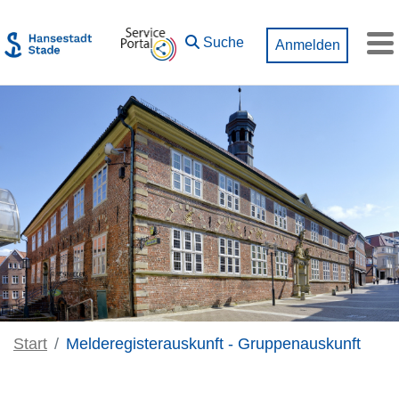
Zum Hauptinhalt springen
Suche
Anmelden
M
Start
Melderegisterauskunft - Gruppenauskunft