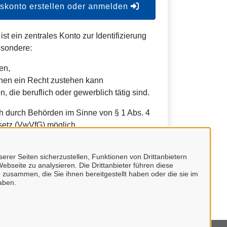
konto erstellen oder anmelden
t ein zentrales Konto zur Identifizierung
esondere:
en,
nen ein Recht zustehen kann
, die beruflich oder gewerblich tätig sind.
h durch Behörden im Sinne von § 1 Abs. 4
etz (VwVfG) möglich.
erer Seiten sicherzustellen, Funktionen von Drittanbietern
ebseite zu analysieren. Die Drittanbieter führen diese
 zusammen, die Sie ihnen bereitgestellt haben oder die sie im
aben.